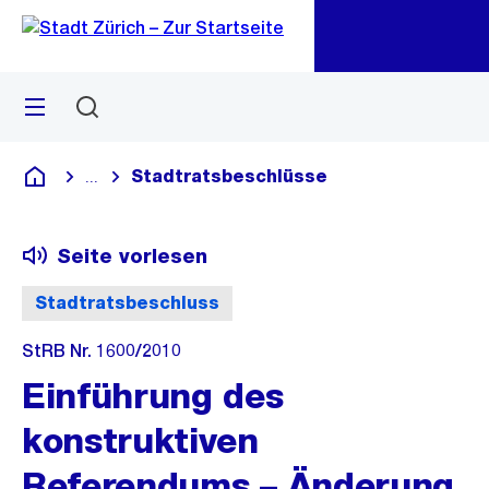
Zu
Zu
Sprunglink
Navigation
Menü
Suchen
M
öf
Stadtratsbeschlüsse
...
Blende alle Breadcrumbs ein
Deutsch
Seite vorlesen
Stadtratsbeschluss
StRB Nr. 1600/2010
Einführung des
konstruktiven
Referendums – Änderung