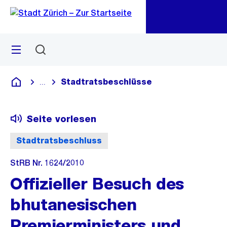
Zu
Zu
Sprunglink
Navigation
Menü
Suchen
M
öf
Stadtratsbeschlüsse
...
Blende alle Breadcrumbs ein
Deutsch
Seite vorlesen
Stadtratsbeschluss
StRB Nr. 1624/2010
Offizieller Besuch des
bhutanesischen
Premierministers und