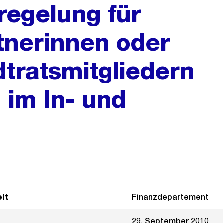
egelung für
tnerinnen oder
dtratsmitgliedern
 im In- und
it
Finanzdepartement
29. September 2010