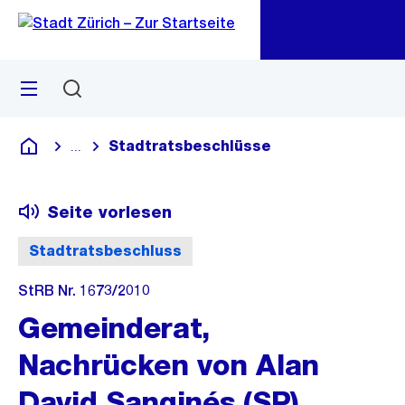
Zu
Zu
Sprunglink
Navigation
Menü
Suchen
M
öf
Stadtratsbeschlüsse
...
Blende alle Breadcrumbs ein
Deutsch
Seite vorlesen
Stadtratsbeschluss
StRB Nr. 1673/2010
Gemeinderat,
Nachrücken von Alan
David Sanginés (SP)