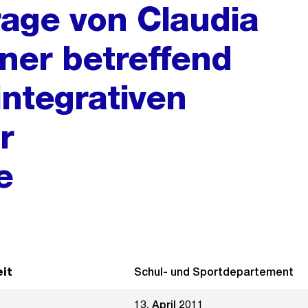
rage von Claudia
fner betreffend
ntegrativen
r
e
it
Schul- und Sportdepartement
13. April 2011