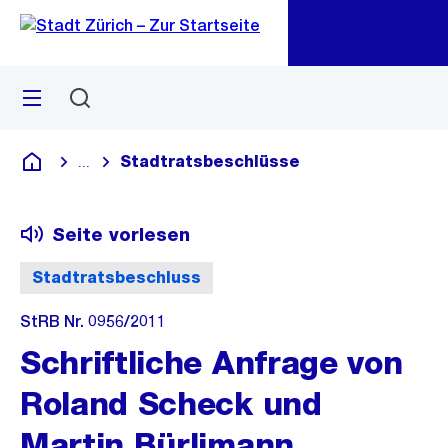
Zu
Zu
Sprunglink
Navigation
Menü
Suchen
M
öf
Stadtratsbeschlüsse
...
Blende alle Breadcrumbs ein
Deutsch
Seite vorlesen
Stadtratsbeschluss
StRB Nr. 0956/2011
Schriftliche Anfrage von
Roland Scheck und
Martin Bürlimann