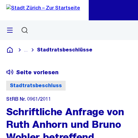
Zu
Zu
Sprunglink
Navigation
Menü
Suchen
M
öf
Stadtratsbeschlüsse
...
Blende alle Breadcrumbs ein
Deutsch
Seite vorlesen
Stadtratsbeschluss
StRB Nr. 0961/2011
Schriftliche Anfrage von
Ruth Anhorn und Bruno
Wohler betreffend