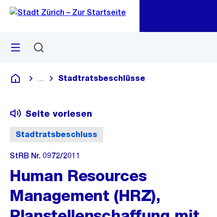
Zu
Zu
Sprunglink
Navigation
Menü
Suchen
M
öf
Stadtratsbeschlüsse
...
Blende alle Breadcrumbs ein
Deutsch
Seite vorlesen
Stadtratsbeschluss
StRB Nr. 0972/2011
Human Resources
Management (HRZ),
Planstellenschaffung mit