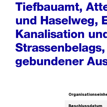
Tiefbauamt, Att
und Haselweg, 
Kanalisation un
Strassenbelags,
gebundener Au
Organisationseinhe
Beschlussdatum