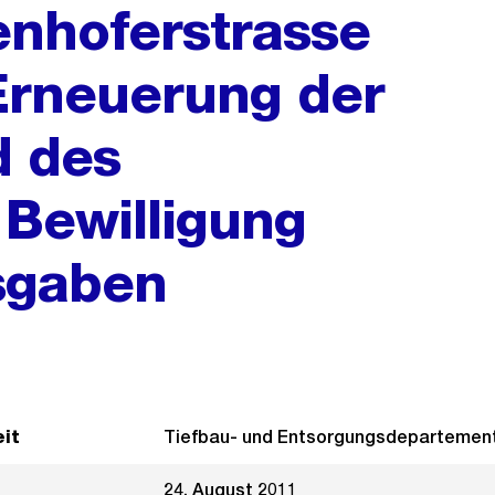
enhoferstrasse
Erneuerung der
d des
 Bewilligung
sgaben
it
Tiefbau- und Entsorgungsdepartemen
24. August 2011