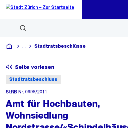
Zu
Zu
Sprunglink
Navigation
Menü
Suchen
M
öf
Stadtratsbeschlüsse
...
Blende alle Breadcrumbs ein
Deutsch
Seite vorlesen
Stadtratsbeschluss
StRB Nr. 0998/2011
Amt für Hochbauten,
Wohnsiedlung
Nordstrasse/«Schindelhäus