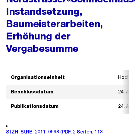
Instandsetzung,
Baumeisterarbeiten,
Erhöhung der
Vergabesumme
Organisationseinheit
Hochb
Beschlussdatum
24. Au
Publikationsdatum
24. Au
StZH_StRB_2011_0998
(PDF, 2 Seiten, 113