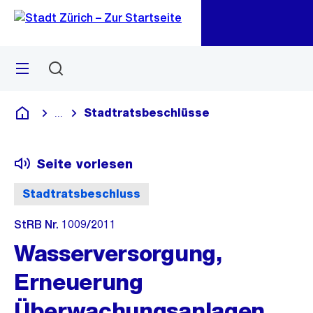
Zu
Zu
Sprunglink
Navigation
Menü
Suchen
M
öf
Stadtratsbeschlüsse
...
Blende alle Breadcrumbs ein
Deutsch
Seite vorlesen
Stadtratsbeschluss
StRB Nr. 1009/2011
Wasserversorgung,
Erneuerung
Überwachungsanlagen