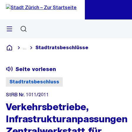
Zu
Zu
Sprunglink
Navigation
Menü
Suchen
M
öf
Stadtratsbeschlüsse
...
Blende alle Breadcrumbs ein
Deutsch
Seite vorlesen
Stadtratsbeschluss
StRB Nr. 1011/2011
Verkehrsbetriebe,
Infrastrukturanpassungen
Zentralwerkstatt für