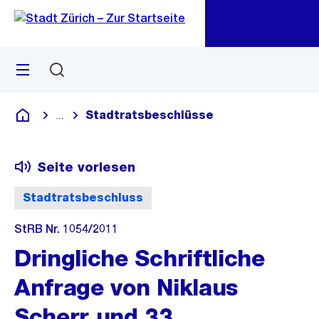
Zu
Zu
Sprunglink
Navigation
Menü
Suchen
M
öf
Stadtratsbeschlüsse
...
Blende alle Breadcrumbs ein
Deutsch
Seite vorlesen
Stadtratsbeschluss
StRB Nr. 1054/2011
Dringliche Schriftliche
Anfrage von Niklaus
Scherr und 33