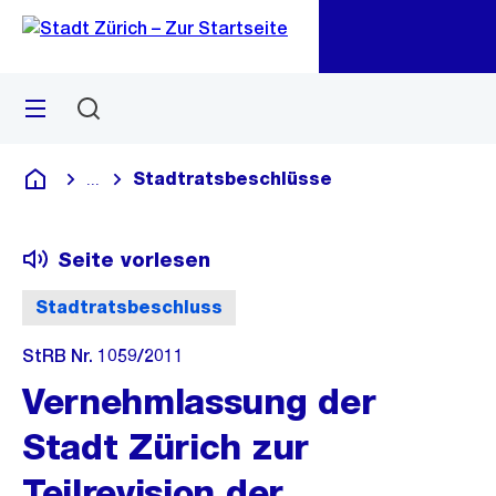
Zu
Zu
Sprunglink
Navigation
Menü
Suchen
M
öf
Stadtratsbeschlüsse
...
Blende alle Breadcrumbs ein
Deutsch
Seite vorlesen
Stadtratsbeschluss
StRB Nr. 1059/2011
Vernehmlassung der
Stadt Zürich zur
Teilrevision der