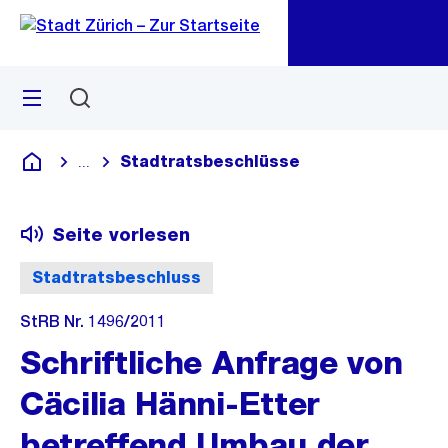
Zu
Zu
Sprunglink
Navigation
Menü
Suchen
M
öf
Stadtratsbeschlüsse
...
Blende alle Breadcrumbs ein
Deutsch
Seite vorlesen
Stadtratsbeschluss
StRB Nr. 1496/2011
Schriftliche Anfrage von
Cäcilia Hänni-Etter
betreffend Umbau der