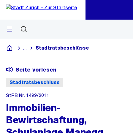
Zu
Zu
Sprunglink
Navigation
Menü
Suchen
M
öf
Stadtratsbeschlüsse
...
Blende alle Breadcrumbs ein
Deutsch
Seite vorlesen
Stadtratsbeschluss
StRB Nr. 1499/2011
Immobilien-
Bewirtschaftung,
Schulanlage Manegg,