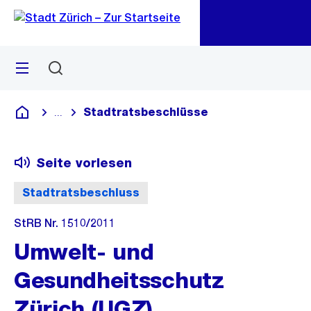
Zu
Zu
Sprunglink
Navigation
Menü
Suchen
M
öf
Stadtratsbeschlüsse
...
Blende alle Breadcrumbs ein
Deutsch
Seite vorlesen
Stadtratsbeschluss
StRB Nr. 1510/2011
Umwelt- und
Gesundheitsschutz
Zürich (UGZ),