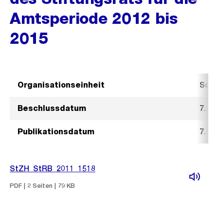
Amtsperiode 2012 bis
2015
Organisationseinheit
Sozi
Beschlussdatum
7. D
Publikationsdatum
7. D
StZH_StRB_2011_1518
PDF | 2 Seiten | 79 KB