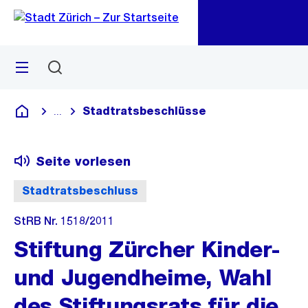
Zu
Zu
Sprunglink
Navigation
Menü
Suchen
M
öf
Stadtratsbeschlüsse
...
Blende alle Breadcrumbs ein
Deutsch
Seite vorlesen
Stadtratsbeschluss
StRB Nr. 1518/2011
Stiftung Zürcher Kinder-
und Jugendheime, Wahl
des Stiftungsrats für die