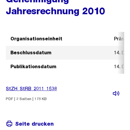
Jahresrechnung 2010
Organisationseinheit
Präsid
Beschlussdatum
14. De
Publikationsdatum
14. De
StZH_StRB_2011_1538
PDF | 2 Seiten | 178 KB
Seite drucken