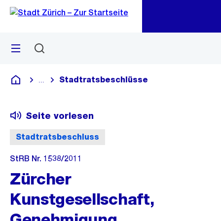
Zu
Zu
Sprunglink
Navigation
Menü
Suchen
M
öf
Stadtratsbeschlüsse
...
Blende alle Breadcrumbs ein
Deutsch
Seite vorlesen
Stadtratsbeschluss
StRB Nr. 1538/2011
Zürcher
Kunstgesellschaft,
Genehmigung