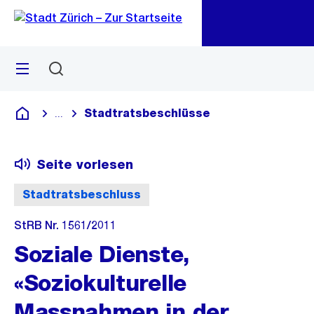
Zu
Zu
Sprunglink
Navigation
Menü
Suchen
M
öf
Stadtratsbeschlüsse
...
Blende alle Breadcrumbs ein
Deutsch
Seite vorlesen
Stadtratsbeschluss
StRB Nr. 1561/2011
Soziale Dienste,
«Soziokulturelle
Massnahmen in der