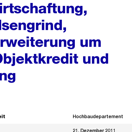
rtschaftung,
Isengrind,
Erweiterung um
Objektkredit und
ung
it
Hochbaudepartement
21. Dezember 2011