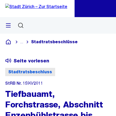
Zu
Zu
Sprunglink
Navigation
Menü
Suchen
M
öf
Stadtratsbeschlüsse
...
Blende alle Breadcrumbs ein
Deutsch
Seite vorlesen
Stadtratsbeschluss
StRB Nr. 1590/2011
Tiefbauamt,
Forchstrasse, Abschnitt
Enzenbühlstrasse bis