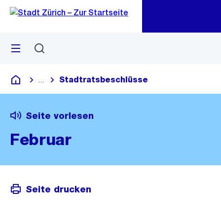
Zu
Zu
Sprunglink
Navigation
Menü
Suchen
M
öf
Stadtratsbeschlüsse
...
Blende alle Breadcrumbs ein
Deutsch
Seite vorlesen
Februar
Seite drucken