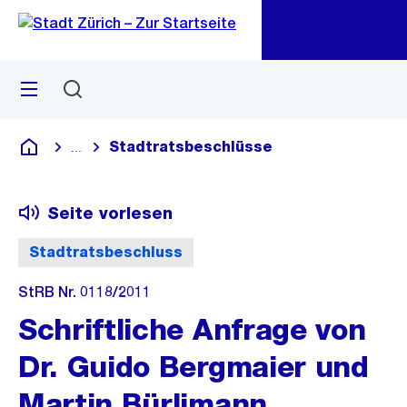
Zu
Zu
Sprunglink
Navigation
Menü
Suchen
M
öf
Stadtratsbeschlüsse
...
Blende alle Breadcrumbs ein
Deutsch
Seite vorlesen
Stadtratsbeschluss
StRB Nr. 0118/2011
Schriftliche Anfrage von
Dr. Guido Bergmaier und
Martin Bürlimann