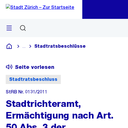
Zu
Zu
Sprunglink
Navigation
Menü
Suchen
M
öf
Stadtratsbeschlüsse
...
Blende alle Breadcrumbs ein
Deutsch
Seite vorlesen
Stadtratsbeschluss
StRB Nr. 0131/2011
Stadtrichteramt,
Ermächtigung nach Art.
50 Abs. 3 der