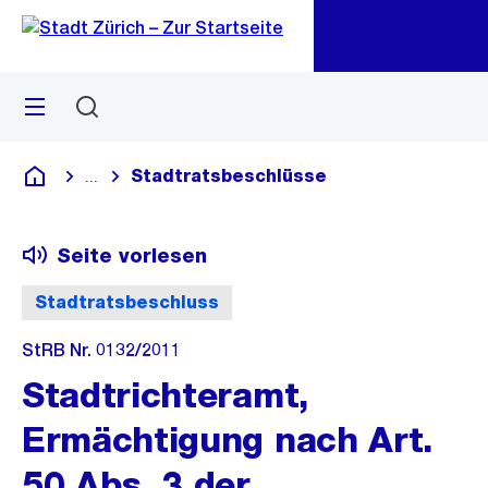
Zu
Zu
Sprunglink
Navigation
Menü
Suchen
M
öf
Stadtratsbeschlüsse
...
Blende alle Breadcrumbs ein
Deutsch
Seite vorlesen
Stadtratsbeschluss
StRB Nr. 0132/2011
Stadtrichteramt,
Ermächtigung nach Art.
50 Abs. 3 der