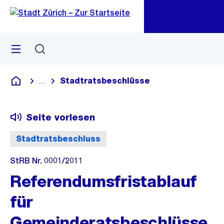
Zu
Zu
Sprunglink
Navigation
Menü
Suchen
M
öf
Stadtratsbeschlüsse
...
Blende alle Breadcrumbs ein
Deutsch
Seite vorlesen
Stadtratsbeschluss
StRB Nr. 0001/2011
Referendumsfristablauf
für
Gemeinderatsbeschlüsse