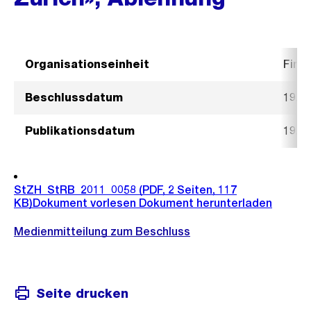
Organisationseinheit
Fina
Beschlussdatum
19. J
Publikationsdatum
19. J
StZH_StRB_2011_0058
(PDF, 2 Seiten, 117
KB)
Dokument vorlesen
Dokument herunterladen
Medienmitteilung zum Beschluss
Seite drucken