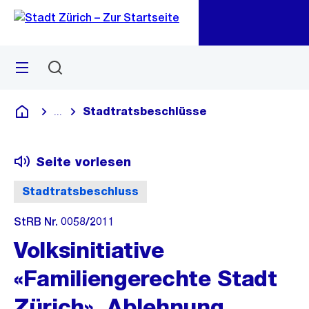
Zu
Zu
Sprunglink
Navigation
Menü
Suchen
M
öf
Stadtratsbeschlüsse
...
Blende alle Breadcrumbs ein
Deutsch
Seite vorlesen
Stadtratsbeschluss
StRB Nr. 0058/2011
Volksinitiative
«Familiengerechte Stadt
Zürich», Ablehnung