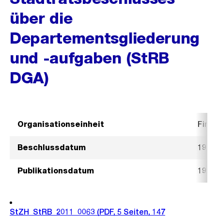
über die
Departementsgliederung
und -aufgaben (StRB
DGA)
Organisationseinheit
Fina
Beschlussdatum
19. J
Publikationsdatum
19. J
StZH_StRB_2011_0063
(PDF, 5 Seiten, 147