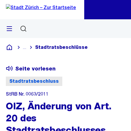
Zu
Zu
Sprunglink
Navigation
Menü
Suchen
M
öf
Stadtratsbeschlüsse
...
Blende alle Breadcrumbs ein
Deutsch
Seite vorlesen
Stadtratsbeschluss
StRB Nr. 0063/2011
OIZ, Änderung von Art.
20 des
Stadtratsbeschlusses