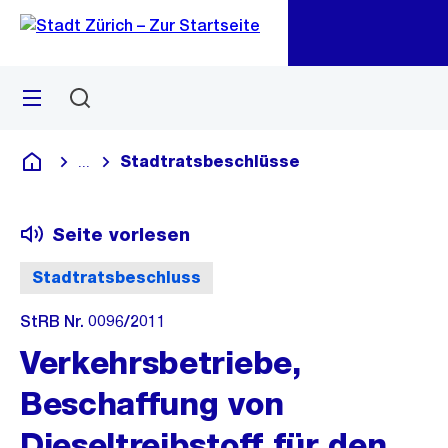
Zu
Zu
Sprunglink
Navigation
Menü
Suchen
M
öf
Stadtratsbeschlüsse
...
Blende alle Breadcrumbs ein
Deutsch
Seite vorlesen
Stadtratsbeschluss
StRB Nr. 0096/2011
Verkehrsbetriebe,
Beschaffung von
Dieseltreibstoff für den