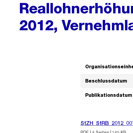
Reallohnerhöhun
2012, Vernehml
Organisationseinhe
Beschlussdatum
Publikationsdatum
StZH_StRB_2012_00
PDF | 4 Seiten | 149 KB