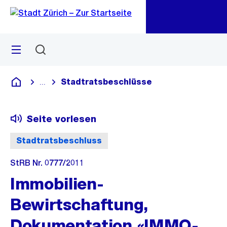
Zu
Zu
Sprunglink
Navigation
Menü
Suchen
M
öf
Stadtratsbeschlüsse
...
Blende alle Breadcrumbs ein
Deutsch
Seite vorlesen
Stadtratsbeschluss
StRB Nr. 0777/2011
Immobilien-
Bewirtschaftung,
Dokumentation «IMMO-