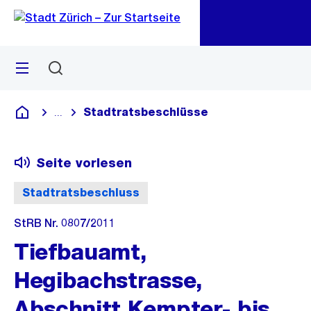
Zu
Zu
Sprunglink
Navigation
Menü
Suchen
M
öf
Stadtratsbeschlüsse
...
Blende alle Breadcrumbs ein
Deutsch
Seite vorlesen
Stadtratsbeschluss
StRB Nr. 0807/2011
Tiefbauamt,
Hegibachstrasse,
Abschnitt Kempter- bis