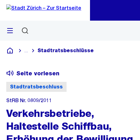
Zu
Zu
Sprunglink
Navigation
Menü
Suchen
M
öf
Stadtratsbeschlüsse
...
Blende alle Breadcrumbs ein
Deutsch
Seite vorlesen
Stadtratsbeschluss
StRB Nr. 0809/2011
Verkehrsbetriebe,
Haltestelle Schiffbau,
Erhöhung der Bewilligung