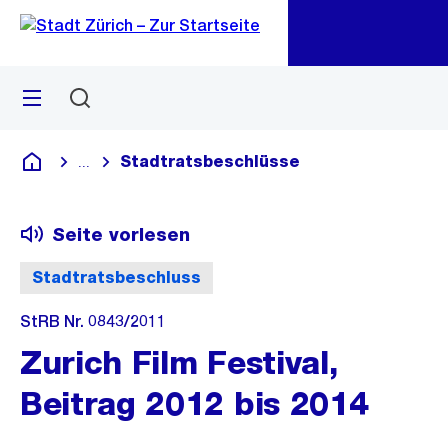
Zu
Zu
Sprunglink
Navigation
Menü
Suchen
M
öf
Stadtratsbeschlüsse
...
Blende alle Breadcrumbs ein
Deutsch
Seite vorlesen
Stadtratsbeschluss
StRB Nr. 0843/2011
Zurich Film Festival,
Beitrag 2012 bis 2014