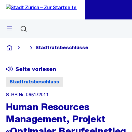
Zu
Zu
Sprunglink
Navigation
Menü
Suchen
M
öf
Stadtratsbeschlüsse
...
Blende alle Breadcrumbs ein
Deutsch
Seite vorlesen
Stadtratsbeschluss
StRB Nr. 0851/2011
Human Resources
Management, Projekt
«Optimaler Berufseinstieg