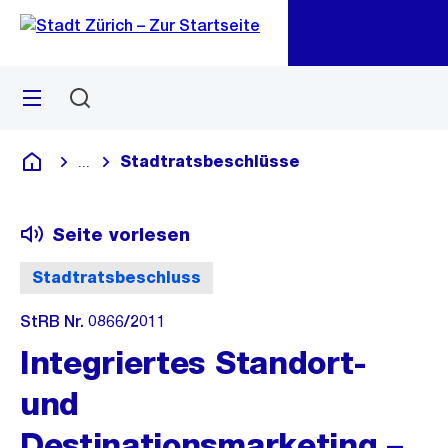
Zu
Zu
Sprunglink
Navigation
Menü
Suchen
M
öf
Stadtratsbeschlüsse
...
Blende alle Breadcrumbs ein
Deutsch
Seite vorlesen
Stadtratsbeschluss
StRB Nr. 0866/2011
Integriertes Standort-
und
Destinationsmarketing –