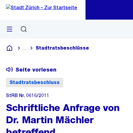
Zu
Zu
Sprunglink
Navigation
Menü
Suchen
M
öf
Stadtratsbeschlüsse
...
Blende alle Breadcrumbs ein
Deutsch
Seite vorlesen
Stadtratsbeschluss
StRB Nr. 0616/2011
Schriftliche Anfrage von
Dr. Martin Mächler
betreffend