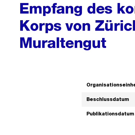
Empfang des ko
Korps von Züric
Muraltengut
Organisationseinhe
Beschlussdatum
Publikationsdatum