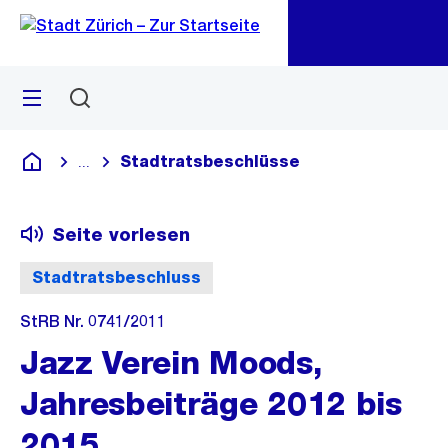
Zu
Zu
Sprunglink
Navigation
Menü
Suchen
M
öf
Stadtratsbeschlüsse
...
Blende alle Breadcrumbs ein
Deutsch
Seite vorlesen
Stadtratsbeschluss
StRB Nr. 0741/2011
Jazz Verein Moods,
Jahresbeiträge 2012 bis
2015