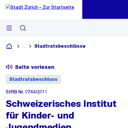
Zu
Zu
Sprunglink
Navigation
Menü
Suchen
M
öf
Stadtratsbeschlüsse
...
Blende alle Breadcrumbs ein
Deutsch
Seite vorlesen
Stadtratsbeschluss
StRB Nr. 0744/2011
Schweizerisches Institut
für Kinder- und
Jugendmedien,