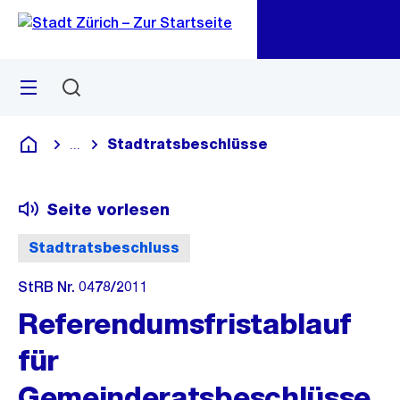
Zu
Zu
Sprunglink
Navigation
Menü
Suchen
M
öf
Stadtratsbeschlüsse
...
Blende alle Breadcrumbs ein
Deutsch
Seite vorlesen
Stadtratsbeschluss
StRB Nr. 0478/2011
Referendumsfristablauf
für
Gemeinderatsbeschlüsse