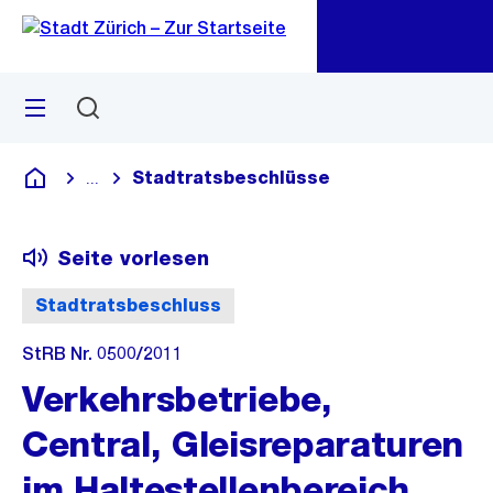
Zu
Zu
Sprunglink
Navigation
Menü
Suchen
M
öf
Stadtratsbeschlüsse
...
Blende alle Breadcrumbs ein
Deutsch
Seite vorlesen
Stadtratsbeschluss
StRB Nr. 0500/2011
Verkehrsbetriebe,
Central, Gleisreparaturen
im Haltestellenbereich