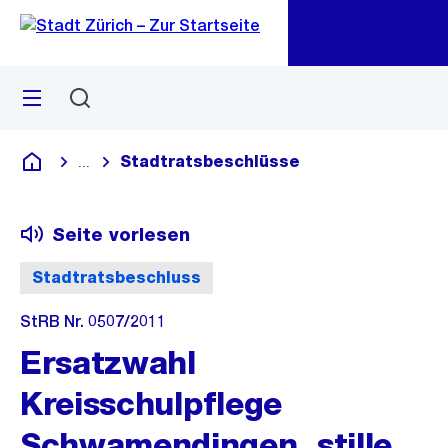
Zu
Zu
Sprunglink
Navigation
Menü
Suchen
M
öf
Stadtratsbeschlüsse
...
Blende alle Breadcrumbs ein
Deutsch
Seite vorlesen
Stadtratsbeschluss
StRB Nr. 0507/2011
Ersatzwahl
Kreisschulpflege
Schwamendingen, stille