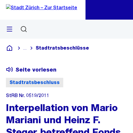
Zu
Zu
Sprunglink
Navigation
Menü
Suchen
M
öf
Stadtratsbeschlüsse
...
Blende alle Breadcrumbs ein
Deutsch
Seite vorlesen
Stadtratsbeschluss
StRB Nr. 0519/2011
Interpellation von Mario
Mariani und Heinz F.
Steger betreffend Fonds