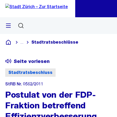
Zu
Zu
Sprunglink
Navigation
Menü
Suchen
M
öf
Stadtratsbeschlüsse
...
Blende alle Breadcrumbs ein
Deutsch
Seite vorlesen
Stadtratsbeschluss
StRB Nr. 0562/2011
Postulat von der FDP-
Fraktion betreffend
Effizienzverbesserung