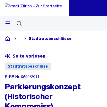
Zu
Zu
Sprunglink
Navigation
Menü
Suchen
M
öf
Stadtratsbeschlüsse
...
Blende alle Breadcrumbs ein
Deutsch
Seite vorlesen
Stadtratsbeschluss
StRB Nr. 0590/2011
Parkierungskonzept
(Historischer
Kompromiss),