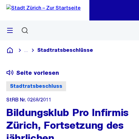
Zu
Zu
Sprunglink
Navigation
Menü
Suchen
M
öf
Stadtratsbeschlüsse
...
Blende alle Breadcrumbs ein
Deutsch
Seite vorlesen
Stadtratsbeschluss
StRB Nr. 0268/2011
Bildungsklub Pro Infirmis
Zürich, Fortsetzung des
jährlichen