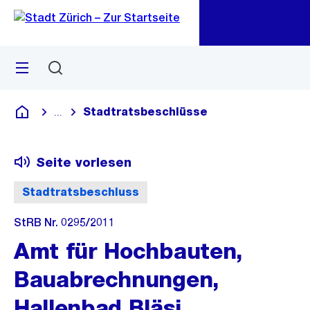
Zu
Zu
Sprunglink
Navigation
Menü
Suchen
M
öf
Stadtratsbeschlüsse
...
Blende alle Breadcrumbs ein
Deutsch
Seite vorlesen
Stadtratsbeschluss
StRB Nr. 0295/2011
Amt für Hochbauten,
Bauabrechnungen,
Hallenbad Bläsi,