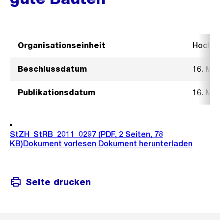
Organisationseinheit
Hochb
Beschlussdatum
16. Mä
Publikationsdatum
16. Mä
StZH_StRB_2011_0297
(PDF, 2 Seiten, 78
KB)
Dokument vorlesen
Dokument herunterladen
Seite drucken