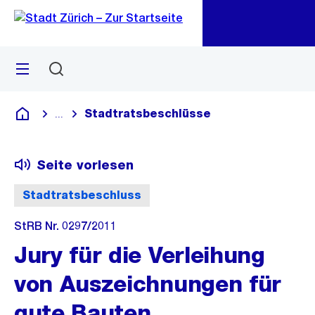
Zu
Zu
Sprunglink
Navigation
Menü
Suchen
M
öf
Stadtratsbeschlüsse
...
Blende alle Breadcrumbs ein
Deutsch
Seite vorlesen
Stadtratsbeschluss
StRB Nr. 0297/2011
Jury für die Verleihung
von Auszeichnungen für
gute Bauten